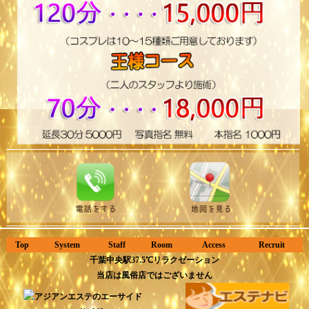
Top
System
Staff
Room
Access
Recruit
千葉中央駅37.5℃リラクゼーション
当店は風俗店ではございません